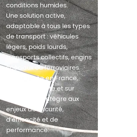
conditions humides.
Une solution active,
adaptable à tous les types
de transport : véhicules
légers, poids lourds,
transports collectifs, engins
spéciaux ou ferroviaires.
Développée en France,
testée sur route et sur
circuit, elle s’intègre aux
enjeux de sécurité,
d’efficacité et de
performance.